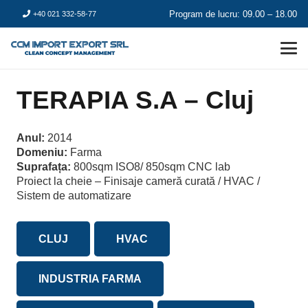
Program de lucru: 09.00 – 18.00
+40 021 332-58-77
TERAPIA S.A – Cluj
Anul:
2014
Domeniu:
Farma
Suprafața:
800sqm ISO8/ 850sqm CNC lab
Proiect la cheie – Finisaje cameră curată / HVAC /
Sistem de automatizare
CLUJ
HVAC
INDUSTRIA FARMA