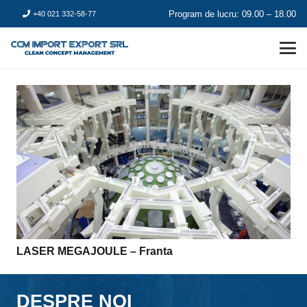
Program de lucru: 09.00 – 18.00
+40 021 332-58-77
LASER MEGAJOULE – Franta
DESPRE NOI