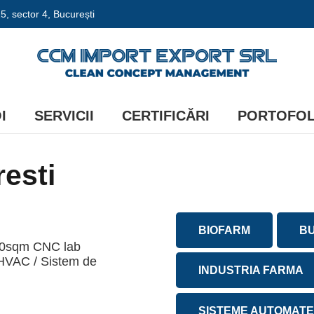
 25, sector 4, București
I
SERVICII
CERTIFICĂRI
PORTOFOL
esti
BIOFARM
B
50sqm CNC lab
/ HVAC / Sistem de
INDUSTRIA FARMA
SISTEME AUTOMATE