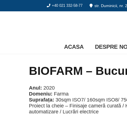
str. Duminicii, nr.
+40 021 332-58-77
ACASA
DESPRE NO
BIOFARM – Bucur
Anul:
2020
Domeniu:
Farma
Suprafața:
30sqm ISO7/ 160sqm ISO8/ 7
Proiect la cheie – Finisaje cameră curată 
automatizare / Lucrări electrice